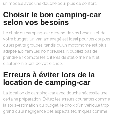
un modèle avec une douche pour plus de confort.
Choisir le bon camping-car
selon vos besoins
Le choix du camping-car dépend de vos besoins et de
votre budget. Un van aménagé est idéal pour les couples
ou les petits groupes, tandis qu'un motorhome est plus
adapté aux familles nombreuses. N'oubliez pas de
prendre en compte les critères de stationnement et
d'autonomie lors de votre choix.
Erreurs à éviter lors de la
location de camping-car
La location de camping-car avec douche nécessite une
certaine préparation. Évitez les erreurs courantes comme
la sous-estimation du budget, le choix d'un véhicule trop
grand ou la négligence des aspects techniques comme