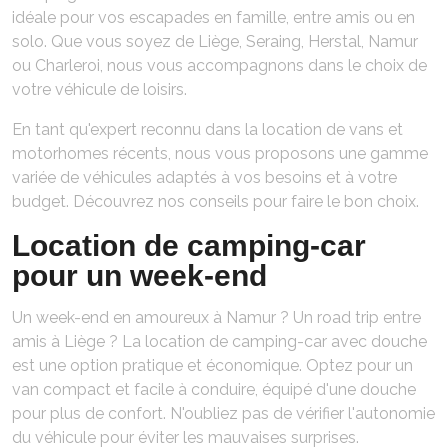
idéale pour vos escapades en famille, entre amis ou en
solo. Que vous soyez de Liège, Seraing, Herstal, Namur
ou Charleroi, nous vous accompagnons dans le choix de
votre véhicule de loisirs.
En tant qu'expert reconnu dans la location de vans et
motorhomes récents, nous vous proposons une gamme
variée de véhicules adaptés à vos besoins et à votre
budget. Découvrez nos conseils pour faire le bon choix.
Location de camping-car
pour un week-end
Un week-end en amoureux à Namur ? Un road trip entre
amis à Liège ? La location de camping-car avec douche
est une option pratique et économique. Optez pour un
van compact et facile à conduire, équipé d'une douche
pour plus de confort. N'oubliez pas de vérifier l'autonomie
du véhicule pour éviter les mauvaises surprises.