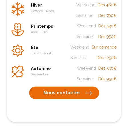
Hiver
Week-end
Dès 480€
Octobre - Mars
Semaine
Dès 790€
Printemps
Week-end
Dès 530€
Avril - Juin
Semaine
Dès 950€
Été
Week-end
Sur demande
Juillet - Août
Semaine
Dès 1250€
Automne
Week-end
Dès 530€
Septembre
Semaine
Dès 950€
Nous contacter