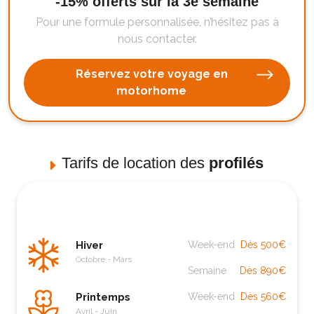
-15% offerts sur la 3e semaine
Pour une formule personnalisée, n’hésitez pas à
nous contacter.
Réservez votre voyage en
motorhome
Tarifs de location des
profilés
Hiver
Week-end
Dès 500€
Octobre - Mars
Semaine
Dès 890€
Printemps
Week-end
Dès 560€
Avril - Juin