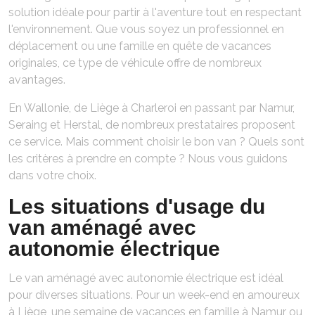
solution idéale pour partir à l'aventure tout en respectant
l'environnement. Que vous soyez un professionnel en
déplacement ou une famille en quête de vacances
originales, ce type de véhicule offre de nombreux
avantages.
En Wallonie, de Liège à Charleroi en passant par Namur,
Seraing et Herstal, de nombreux prestataires proposent
ce service. Mais comment choisir le bon van ? Quels sont
les critères à prendre en compte ? Nous vous guidons
dans votre choix.
Les situations d'usage du
van aménagé avec
autonomie électrique
Le van aménagé avec autonomie électrique est idéal
pour diverses situations. Pour un week-end en amoureux
à Liège, une semaine de vacances en famille à Namur ou