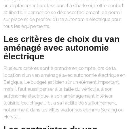
un déplacement professionnel à Charleroi, il offre confort
et liberté. Il permet de se déplacer facilement, de dormir
sur place et de profiter d'une autonomie électrique pour
tous les équipements.
Les critères de choix du van
aménagé avec autonomie
électrique
Plusieurs critères sont à prendre en compte lors de la
location d'un van aménagé avec autonomie électrique en
Belgique. Le budget est bien sûr un élément important,
mais il faut aussi penser à la taille du véhicule, à son
autonomie électrique, à son aménagement intérieur
(cuisine, couchage...) et à sa facilité de stationnement,
notamment dans les villes wallonnes comme Seraing ou
Herstal.