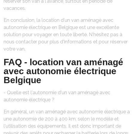
réserver son van à l'avance, surtout en période de
vacances.
En conclusion, la location d'un van aménagé avec
autonomie électrique en Belgique est une excellente
solution pour voyager en toute liberté. N'hésitez pas à
nous contacter pour plus d'informations et pour réserver
votre van.
FAQ - location van aménagé
avec autonomie électrique
Belgique
- Quelle est l'autonomie d'un van aménagé avec
autonomie électrique ?
En général, un van aménagé avec autonomie électrique a
une autonomie de 200 à 400 km, selon le modèle et
l'utilisation des équipements. Il est donc important de
prévoir des arrêts pour recharger la batterie lors de longs