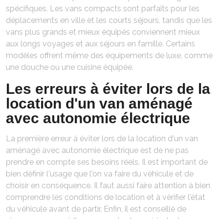
spécifiques. Les vans compacts sont parfaits pour les
déplacements en ville et les courts séjours, tandis que les
vans plus grands et mieux équipés conviennent mieux
aux longs voyages et aux séjours en famille. Certains
modèles offrent même des équipements de luxe, comme
une douche ou une cuisine équipée.
Les erreurs à éviter lors de la
location d'un van aménagé
avec autonomie électrique
La première erreur à éviter lors de la location d'un van
aménagé avec autonomie électrique est de ne pas
prendre en compte ses besoins réels. Il est important de
bien définir l'usage que l'on va faire du véhicule et de
choisir en conséquence. Il faut aussi faire attention à bien
comprendre les conditions de location et à vérifier l'état
du véhicule avant de partir. Enfin, il est conseillé de