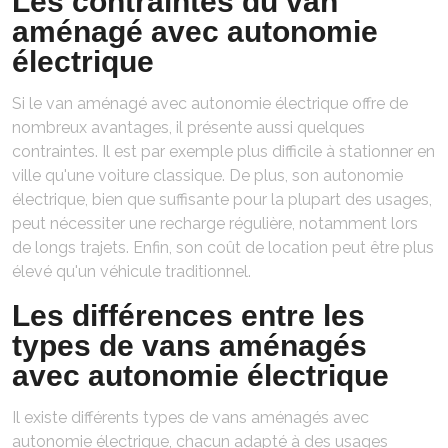
Les contraintes du van
aménagé avec autonomie
électrique
Si le van aménagé avec autonomie électrique offre de
nombreux avantages, il présente aussi quelques
contraintes. Il est par exemple plus difficile à stationner en
ville qu'une voiture classique. De plus, son autonomie
électrique, bien que suffisante pour la plupart des usages,
peut nécessiter une recharge régulière, notamment lors
de longs trajets. Enfin, son coût de location peut être plus
élevé qu'un véhicule traditionnel.
Les différences entre les
types de vans aménagés
avec autonomie électrique
Il existe différents types de vans aménagés avec
autonomie électrique, chacun adapté à des usages