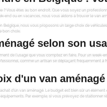
? Vous êtes au bon endroit. Que vous soyez un professionne
week-end ou en vacances, nous vous aidons à trouver le van a
 Belgique, nous vous proposons un large choix de véhicules n
e bon choix.
aménagé selon son us
ment de l'usage que vous comptez en faire. Pour un week-en
rofessionnel, comme un artisan se déplaçant fréquemment à 
hoix d'un van aménagé
l'achat d'un van aménagé. Le budget est bien sûr un élément d
s équipements. Par exemple, si vous prévoyez de stationner ré