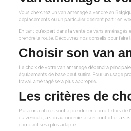
Vous cherchez un van aménagé à vendre en Belgique 
déplacements ou un particulier désirant partir en 
En tant qu'expert dans la vente de vans aménagés en
prendre la route. Découvrez nos conseils pour faire l
Choisir son van 
Le choix de votre van aménagé dépendra principale
équipements de base peut suffire. Pour un usage p
travail aménagé sera plus approprié.
Les critères de c
Plusieurs critères sont à prendre en compte lors de 
du véhicule, à son autonomie, à son confort et à se
compact sera plus adapté.