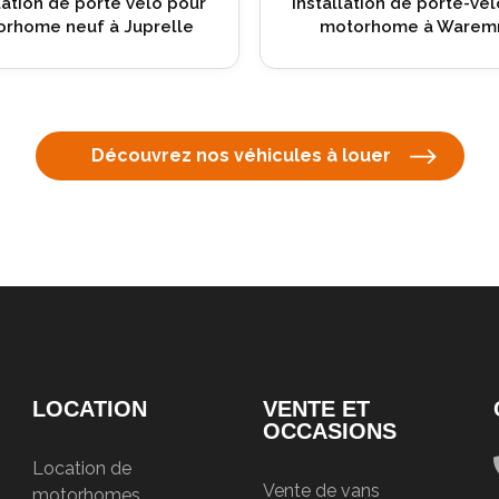
 van aménagé pour
van aménagé à vendre avec
uliers à Juprelle
homologation belge à Warem
Découvrez nos véhicules à louer
LOCATION
VENTE ET
OCCASIONS
Location de
Vente de vans
motorhomes