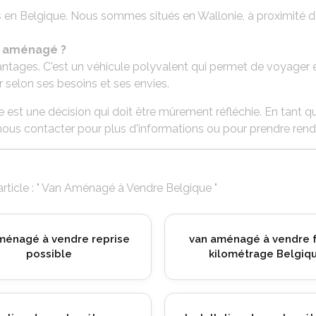
 en Belgique. Nous sommes situés en Wallonie, à proximité d
n aménagé ?
ges. C'est un véhicule polyvalent qui permet de voyager en t
 selon ses besoins et ses envies.
e est une décision qui doit être mûrement réfléchie. En tan
à nous contacter pour plus d'informations ou pour prendre ren
article : " Van Aménagé à Vendre Belgique "
 de porte-vélo pour
Installation de porte-vélo pou
me à Verviers
van aménagé à Juprelle