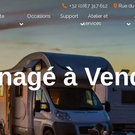
+32 (0)87 317 612
Rue du 
te
Occasions
Support
Atelier et
e
services
nagé à Ven