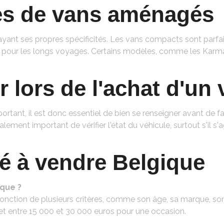
pes de vans aménagés
ayant ses propres spécificités. Les vans compacts sont parfai
t pour les longs voyages. Certains modèles, comme les Karma
er lors de l'achat d'u
tant, il est donc essentiel de bien se renseigner avant de fa
alement important de vérifier l'état du véhicule, surtout s'il s
é à vendre Belgique
ique ?
fonction de plusieurs critères, comme son âge, sa marque, 
et entre 15 000 et 30 000 euros pour une occasion.