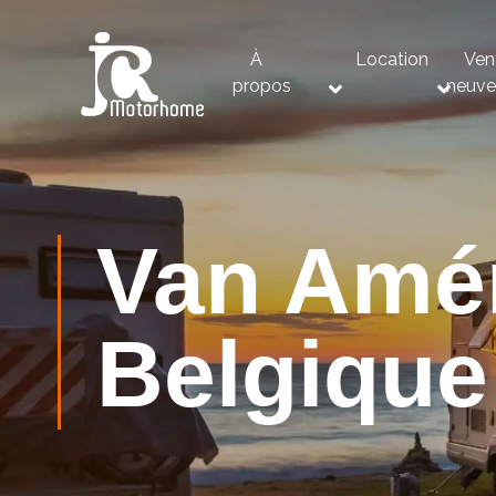
À
Location
Ven
propos
neuv
Van Amé
Belgique