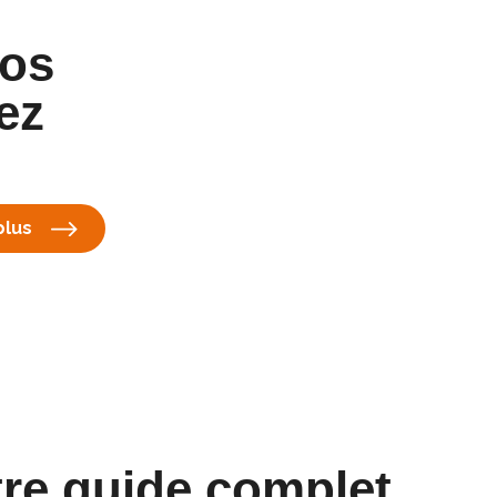
vos
ez
plus
tre guide complet