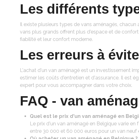
Les différents ty
Il existe plusieurs types de vans aménagés, chacun 
vans plus grands offrent plus d'espace et de confor
fiabilité et leur confort moderne.
Les erreurs à évit
L'achat d'un van aménagé est un investissement impor
estimer les coûts d'entretien et d'assurance. Il est ég
expert pour vous accompagner dans votre choix.
FAQ - van aménag
Quel est le prix d'un van aménagé en Belg
Le prix d'un van aménagé en Belgique varie en 
entre 30 000 et 60 000 euros pour un van neuf 
Où acheter un van aménagé en Belgique ?