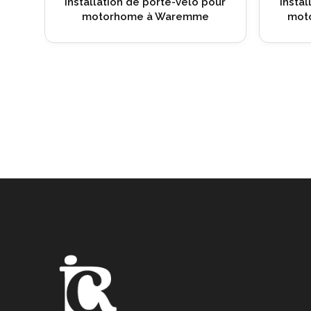
Location de
Installation de porte-vélo pour
les partic
motorhome à Aywaille