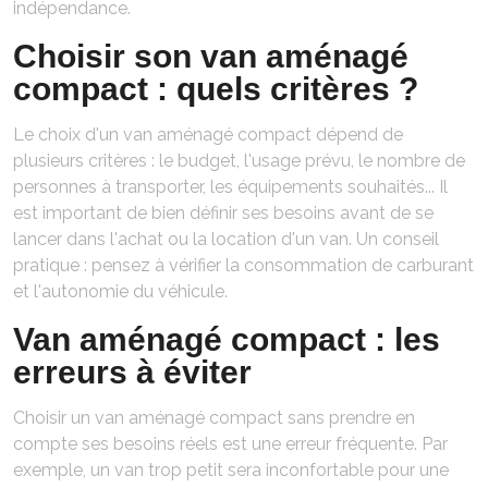
indépendance.
Choisir son van aménagé
compact : quels critères ?
Le choix d'un van aménagé compact dépend de
plusieurs critères : le budget, l'usage prévu, le nombre de
personnes à transporter, les équipements souhaités... Il
est important de bien définir ses besoins avant de se
lancer dans l'achat ou la location d'un van. Un conseil
pratique : pensez à vérifier la consommation de carburant
et l'autonomie du véhicule.
Van aménagé compact : les
erreurs à éviter
Choisir un van aménagé compact sans prendre en
compte ses besoins réels est une erreur fréquente. Par
exemple, un van trop petit sera inconfortable pour une