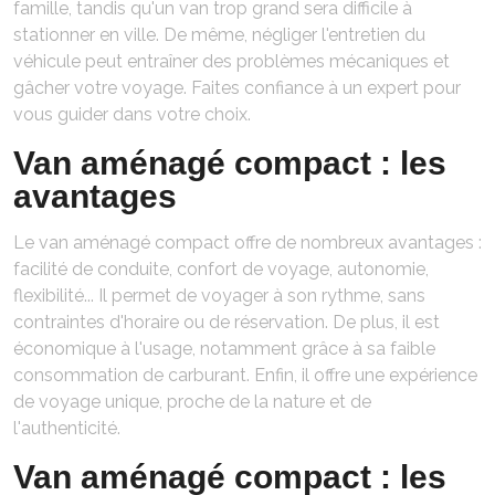
famille, tandis qu'un van trop grand sera difficile à
stationner en ville. De même, négliger l'entretien du
véhicule peut entraîner des problèmes mécaniques et
gâcher votre voyage. Faites confiance à un expert pour
vous guider dans votre choix.
Van aménagé compact : les
avantages
Le van aménagé compact offre de nombreux avantages :
facilité de conduite, confort de voyage, autonomie,
flexibilité... Il permet de voyager à son rythme, sans
contraintes d'horaire ou de réservation. De plus, il est
économique à l'usage, notamment grâce à sa faible
consommation de carburant. Enfin, il offre une expérience
de voyage unique, proche de la nature et de
l'authenticité.
Van aménagé compact : les