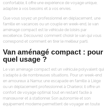
confortable, il offre une expérience de voyage unique,
adaptée à vos besoins et à vos envies.
Que vous soyez un professionnel en déplacement, une
famille en vacances ou un couple en week-end, le van
aménagé compact est le véhicule de loisirs par
excellence. Découvrez comment choisir le van qui vous
correspond et comment en tirer le meilleur parti.
Van aménagé compact : pour
quel usage ?
Le van aménagé compact est un véhicule polyvalent qui
s'adapte à de nombreuses situations. Pour un week-end
en amoureux à Namur, une escapade en famille à Liège
ou un déplacement professionnel à Charleroi, il offre un
confort de voyage optimal tout en restant facile à
manœuvrer et à stationner. Son autonomie et son
équipement moderne permettent de voyager en toute