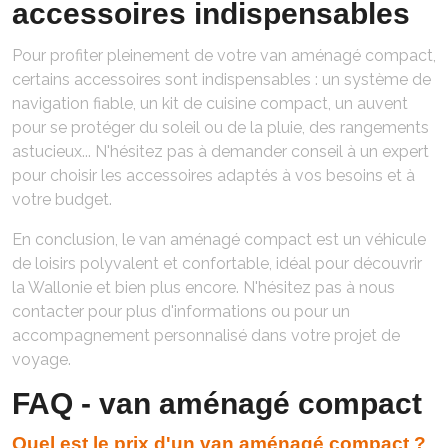
accessoires indispensables
Pour profiter pleinement de votre van aménagé compact,
certains accessoires sont indispensables : un système de
navigation fiable, un kit de cuisine compact, un auvent
pour se protéger du soleil ou de la pluie, des rangements
astucieux... N'hésitez pas à demander conseil à un expert
pour choisir les accessoires adaptés à vos besoins et à
votre budget.
En conclusion, le van aménagé compact est un véhicule
de loisirs polyvalent et confortable, idéal pour découvrir
la Wallonie et bien plus encore. N'hésitez pas à nous
contacter pour plus d'informations ou pour un
accompagnement personnalisé dans votre projet de
voyage.
FAQ - van aménagé compact
Quel est le prix d'un van aménagé compact ?