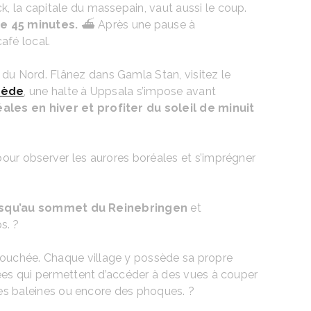
, la capitale du massepain, vaut aussi le coup.
e 45 minutes.
⛴️ Après une pause à
afé local.
e du Nord. Flânez dans Gamla Stan, visitez le
uède
, une halte à Uppsala s’impose avant
les en hiver et profiter du soleil de minuit
pour observer les aurores boréales et s’imprégner
squ’au sommet du Reinebringen
et
s. ?
ntouchée. Chaque village y possède sa propre
nées qui permettent d’accéder à des vues à couper
 des baleines ou encore des phoques. ?