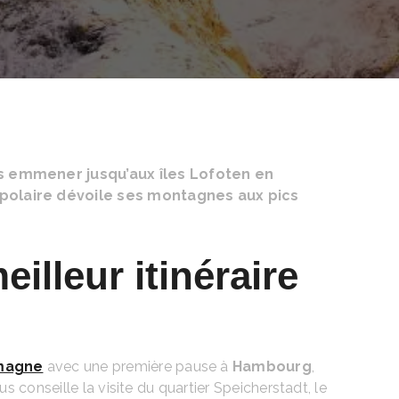
us emmener jusqu’aux îles Lofoten en
 polaire dévoile ses montagnes aux pics
illeur itinéraire
emagne
avec une première pause à
Hambourg
,
conseille la visite du quartier Speicherstadt, le