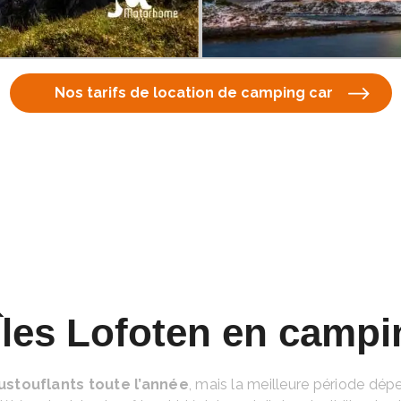
Nos tarifs de location de camping car
Îles Lofoten en campi
stouflants toute l’année
, mais la meilleure période dép