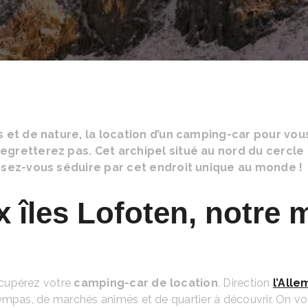
s et de nature, la location d’un camping-car pour vo
gretterez pas. Cet archipel situé au nord du cercle
ssez-vous séduire par cet endroit unique au monde !
 îles Lofoten, notre me
écupérez votre
camping-car de location
. Direction
l’All
mpas, de marchés animés et de quartier à découvrir. On vous 