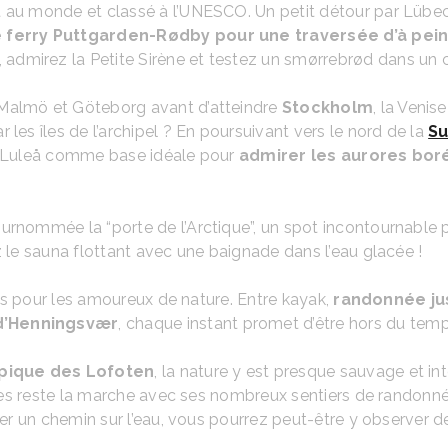
 au monde et classé à l’UNESCO. Un petit détour par Lübeck
e ferry Puttgarden-Rødby pour une traversée d’à pein
, admirez la Petite Sirène et testez un smørrebrød dans un c
 Malmö et Göteborg avant d’atteindre
Stockholm
, la Venis
les îles de l’archipel ? En poursuivant vers le nord de la
S
ec Luleå comme base idéale pour
admirer les aurores boréa
urnommée la “porte de l’Arctique”, un spot incontournable 
z le sauna flottant avec une baignade dans l’eau glacée !
adis pour les amoureux de nature. Entre kayak,
randonnée ju
 d’Henningsvær
, chaque instant promet d’être hors du temp
typique des Lofoten
, la nature y est presque sauvage et i
toires reste la marche avec ses nombreux sentiers de randon
nter un chemin sur l’eau, vous pourrez peut-être y observer