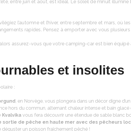
été, entre juin et août, est idéal. Le soleil de minuit illum
ivilégiez l’automne et l’hiver, entre septembre et mars, où le
hangements rapides. Pensez à emporter avec vous plusieur
er, alors assurez-vous que votre camping-car est bien équi
urnables et insolites
laire :
Borgund
, en Norvège, vous plongera dans un décor digne d’un
nce hors du commun, alternant chaleur intense et bain glacé d
 Kvalvika
vous fera découvrir une étendue de sable blanc bor
e sortie de pêche en haute mer avec des pêcheurs lo
 de déguster un poisson fraîchement pêché !