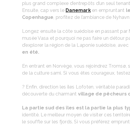
plus grand complexe d’entrepôts d’un seul tenant
Ensuite, cap vers le
Danemark
en empruntant
l
Copenhague
, profitez de l’ambiance de Nyhavn
Longez ensuite la côte suédoise en passant par
musée Vasa et pourquoi ne pas faire un détour par 
d’explorer la région de la Laponie suédoise, av
en été.
En entrant en Norvège, vous rejoindrez Tromsø, s
de la culture sami. Si vous êtes courageux, teste
? Enfin, direction les îles Lofoten, véritable par
découverte du charmant
village de pêcheurs
La partie sud des îles est la partie la plus 
identité. Le meilleur moyen de visiter ces terri
le souffle sur les fjords. Si vous préférez empru