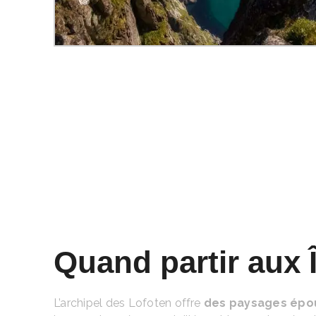
Quand partir aux 
L’archipel des Lofoten offre
des paysages épou