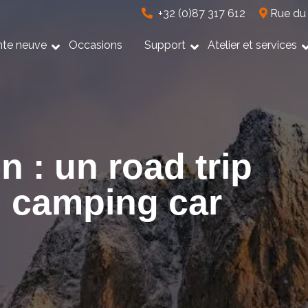
+32 (0)87 317 612
Rue du 
nte neuve
Occasions
Support
Atelier et services
n : un road trip
n camping car