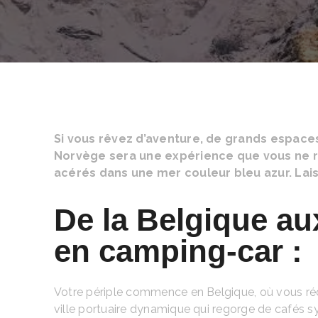
Si vous rêvez d’aventure, de grands espace
Norvège sera une expérience que vous ne re
acérés dans une mer couleur bleu azur. Lai
De la Belgique aux
en camping-car :
Votre périple commence en Belgique, où vous r
ville portuaire dynamique qui regorge de cafés sy