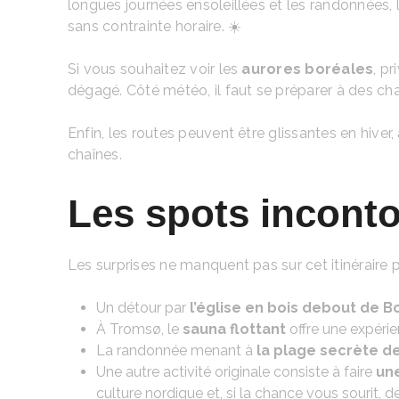
longues journées ensoleillées et les randonnées, l’
sans contrainte horaire. ☀️
Si vous souhaitez voir les
aurores boréales
, pr
dégagé. Côté météo, il faut se préparer à des c
Enfin, les routes peuvent être glissantes en hiv
chaînes.
Les spots inconto
Les surprises ne manquent pas sur cet itinéraire po
Un détour par
l’église en bois debout de 
À Tromsø, le
sauna flottant
offre une expérie
La randonnée menant à
la plage secrète de
Une autre activité originale consiste à faire
un
culture nordique et, si la chance vous sourit,