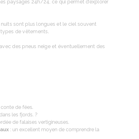
ine les paysages 24h/24, ce qui permet d’explorer
s nuits sont plus longues et le ciel souvent
s types de vêtements.
pé avec des pneus neige et éventuellement des
 conte de fées.
ans les fjords. ?
dée de falaises vertigineuses.
caux
: un excellent moyen de comprendre la