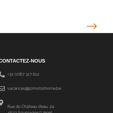
CONTACTEZ-NOUS
+32 (0)87 317 612
vacances@jcrmotorhome.be
Rue du Château d’eau, 2a
4633 Soumagne (Liège)