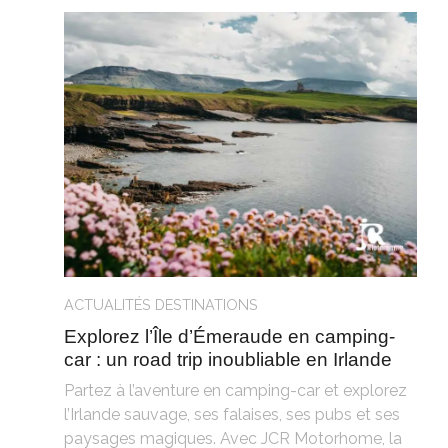
ACTUALITÉS
DESTINATIONS
Explorez l’Île d’Émeraude en camping-
car : un road trip inoubliable en Irlande
Partez à l’aventure en camping-car et explorez
l’Irlande sauvage, ses falaises, ses pubs et ses
paysages magiques. Avec JCR Motorhome, la