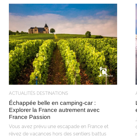
ACTUALITÉS
DESTINATIONS
Échappée belle en camping-car :
Explorer la France autrement avec
France Passion
Vous avez prévu une escapade en France et
rêvez de vacances hors des sentiers battus