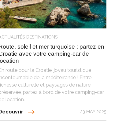
ACTUALITÉS
DESTINATIONS
Route, soleil et mer turquoise : partez en
Croatie avec votre camping-car de
location
En route pour la Croatie, joyau touristique
incontournable de la méditerranée ! Entre
richesse culturelle et paysages de nature
préservée, partez à bord de votre camping-car
de location.
Découvrir
23 MAY 2025