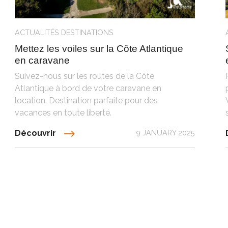
ACTUALITÉS
DESTINATIONS
Mettez les voiles sur la Côte Atlantique
en caravane
Suivez-nous sur les routes de la Côte
Atlantique à bord de votre caravane en
location. Destination parfaite pour des
vacances en toute liberté.
Découvrir
9 JANUARY 2025