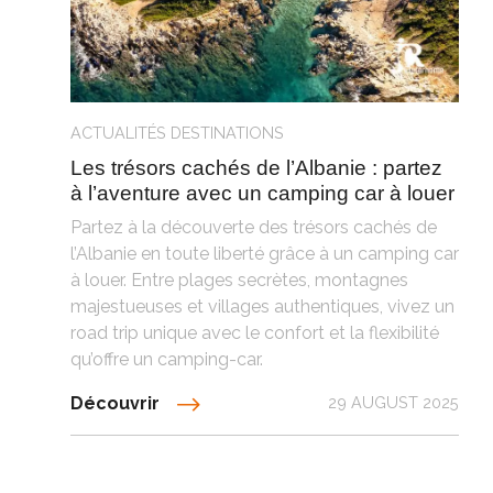
ACTUALITÉS
DESTINATIONS
Les trésors cachés de l’Albanie : partez
à l’aventure avec un camping car à louer
Partez à la découverte des trésors cachés de
l’Albanie en toute liberté grâce à un camping car
à louer. Entre plages secrètes, montagnes
majestueuses et villages authentiques, vivez un
road trip unique avec le confort et la flexibilité
qu’offre un camping-car.
Découvrir
29 AUGUST 2025