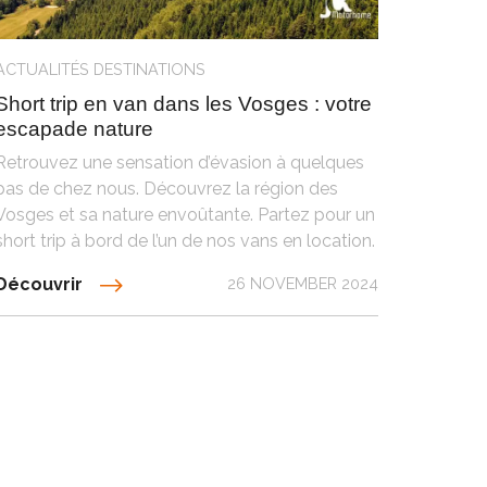
ACTUALITÉS
DESTINATIONS
Short trip en van dans les Vosges : votre
escapade nature
Retrouvez une sensation d’évasion à quelques
pas de chez nous. Découvrez la région des
Vosges et sa nature envoûtante. Partez pour un
short trip à bord de l’un de nos vans en location.
Découvrir
26 NOVEMBER 2024