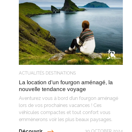
ACTUALITÉS
DESTINATIONS
La location d’un fourgon aménagé, la
nouvelle tendance voyage
Aventurez vous à bord d’un fourgon aménagé
lors de vos prochaines vacances ! Ces
véhicules compactes et tout confort vous
emmènerons voir les plus beaux paysages.
Découvrir
30 OCTOBER 2024