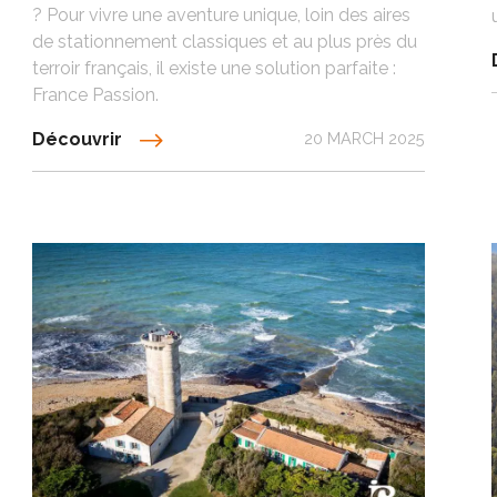
? Pour vivre une aventure unique, loin des aires
de stationnement classiques et au plus près du
terroir français, il existe une solution parfaite :
France Passion.
Découvrir
20 MARCH 2025