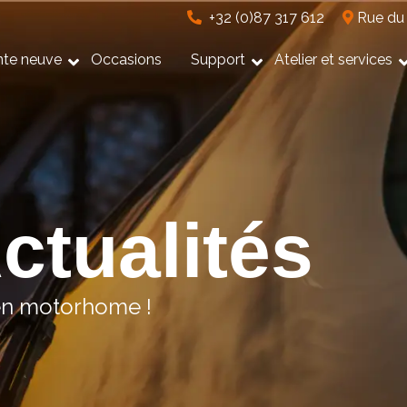
+32 (0)87 317 612
Rue du 
nte neuve
Occasions
Support
Atelier et services
ctualités
 en motorhome !