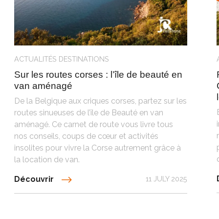
ACTUALITÉS
DESTINATIONS
Sur les routes corses : l’île de beauté en
van aménagé
De la Belgique aux criques corses, partez sur les
routes sinueuses de l’île de Beauté en van
aménagé. Ce carnet de route vous livre tous
nos conseils, coups de cœur et activités
insolites pour vivre la Corse autrement grâce à
la location de van.
Découvrir
11 JULY 2025