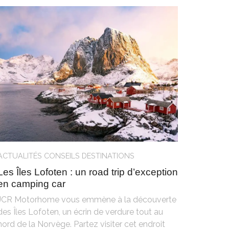
ACTUALITÉS
CONSEILS
DESTINATIONS
Les Îles Lofoten : un road trip d’exception
en camping car
JCR Motorhome vous emmène à la découverte
des Îles Lofoten, un écrin de verdure tout au
nord de la Norvège. Partez visiter cet endroit