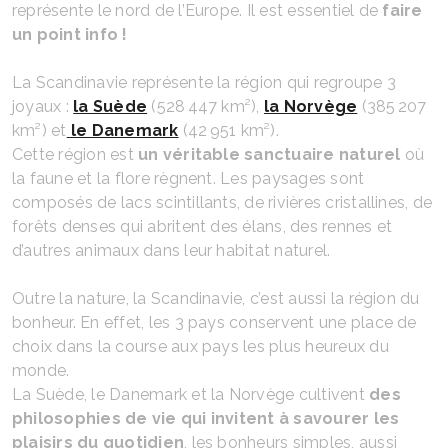
représente le nord de l’Europe. Il est essentiel de
faire
un point info !
La Scandinavie représente la région qui regroupe 3
joyaux :
la Suède
(528 447 km²),
la Norvège
(385 207
km²) et
le Danemark
(42 951 km²).
Cette région est
un véritable sanctuaire naturel
où
la faune et la flore règnent. Les paysages sont
composés de lacs scintillants, de rivières cristallines, de
forêts denses qui abritent des élans, des rennes et
d’autres animaux dans leur habitat naturel.
Outre la nature, la Scandinavie, c’est aussi la région du
bonheur. En effet, les 3 pays conservent une place de
choix dans la course aux pays les plus heureux du
monde.
La Suède, le Danemark et la Norvège cultivent
des
philosophies de vie qui invitent à savourer les
plaisirs du quotidien
, les bonheurs simples, aussi