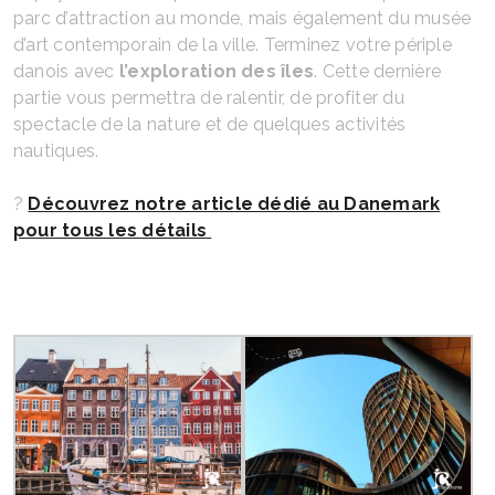
parc d’attraction au monde, mais également du musée
d’art contemporain de la ville. Terminez votre périple
danois avec
l’exploration des îles
. Cette dernière
partie vous permettra de ralentir, de profiter du
spectacle de la nature et de quelques activités
nautiques.
?
Découvrez notre article dédié au Danemark
pour tous les détails