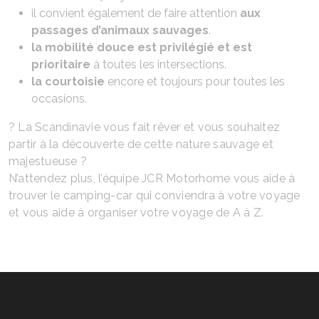
il convient également de faire attention
aux
passages d’animaux sauvages
.
la mobilité douce est privilégié et est
prioritaire
à toutes les intersections.
la courtoisie
encore et toujours pour toutes les
occasions.
? La Scandinavie vous fait rêver et vous souhaitez
partir à la découverte de cette nature sauvage et
majestueuse ?
N’attendez plus, l’équipe JCR Motorhome vous aide à
trouver le camping-car qui conviendra à votre voyage
et vous aide à organiser votre voyage de A à Z.