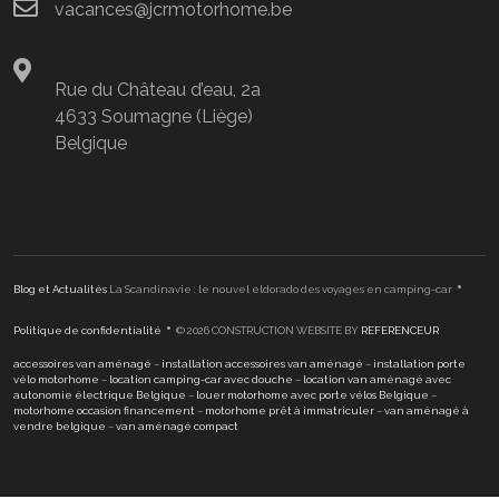
vacances@jcrmotorhome.be
Rue du Château d’eau, 2a
4633 Soumagne (Liège)
Belgique
•
Blog et Actualités
La Scandinavie : le nouvel eldorado des voyages en camping-car
•
Politique de confidentialité
© 2026 CONSTRUCTION WEBSITE BY
REFERENCEUR
accessoires van aménagé
–
installation accessoires van aménagé
–
installation porte
vélo motorhome
–
location camping-car avec douche
–
location van aménagé avec
autonomie électrique Belgique
–
louer motorhome avec porte vélos Belgique
–
motorhome occasion financement
–
motorhome prêt à immatriculer
–
van aménagé à
vendre belgique
–
van aménagé compact