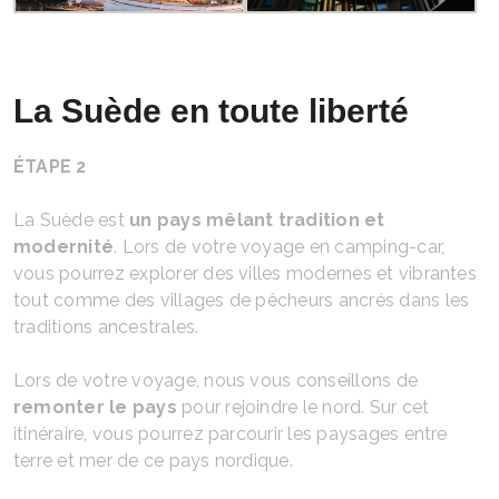
La Suède en toute liberté
ÉTAPE 2
La Suède est
un pays mêlant tradition et
modernité
. Lors de votre voyage en camping-car,
vous pourrez explorer des villes modernes et vibrantes
tout comme des villages de pêcheurs ancrés dans les
traditions ancestrales.
Lors de votre voyage, nous vous conseillons de
remonter le pays
pour rejoindre le nord. Sur cet
itinéraire, vous pourrez parcourir les paysages entre
terre et mer de ce pays nordique.