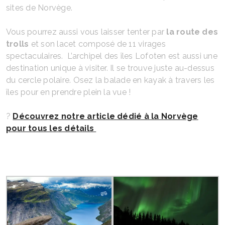
sites de Norvège.
Vous pourrez aussi vous laisser tenter par
la route des
trolls
et son lacet composé de 11 virages
spectaculaires. L’archipel des îles Lofoten est aussi une
destination unique à visiter. Il se trouve juste au-dessus
du cercle polaire. Osez la balade en kayak à travers les
îles pour en prendre plein la vue !
?
Découvrez notre article dédié à la Norvège
pour tous les détails