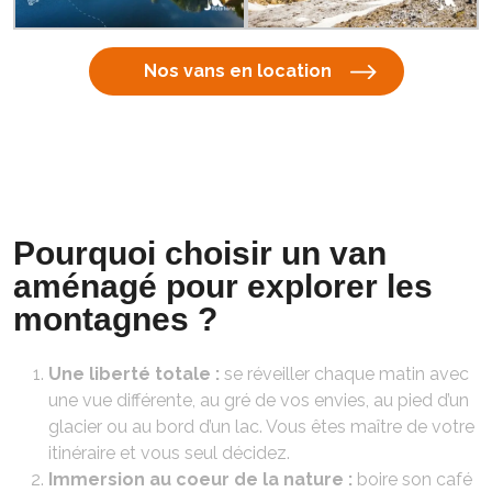
Nos vans en location
Pourquoi choisir un van
aménagé pour explorer les
montagnes ?
Une liberté totale :
se réveiller chaque matin avec
une vue différente, au gré de vos envies, au pied d’un
glacier ou au bord d’un lac. Vous êtes maître de votre
itinéraire et vous seul décidez.
Immersion au coeur de la nature :
boire son café