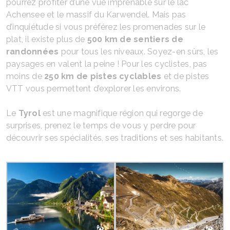
pourrez profiter d’une vue imprenable sur le lac
Achensee et le massif du Karwendel. Mais pas
d’inquiétude si vous préférez les promenades sur le
plat, il existe plus de
500 km de sentiers de
randonnées
pour tous les niveaux. Soyez-en sûrs, les
paysages en valent la peine ! Pour les cyclistes, pas
moins de
250 km de pistes cyclables
et de pistes
VTT vous permettent d’explorer les environs.
Le
Tyrol
est une magnifique région qui regorge de
surprises, prenez le temps de vous y perdre pour
découvrir ses spécialités, ses traditions et ses habitants.