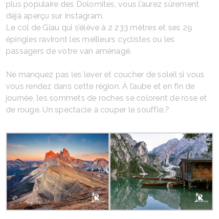
plus populaire des Dolomites, vous l’aurez sûrement
déjà aperçu sur Instagram.
Le col de Giau qui s’élève à 2 233 mètres et ses 29
épingles raviront les meilleurs cyclistes ou les
passagers de votre van aménagé.
Ne manquez pas les lever et coucher de soleil si vous
vous rendez dans cette région. À l’aube et en fin de
journée, les sommets de roches se colorent de rose et
de rouge. Un spectacle à couper le souffle.?