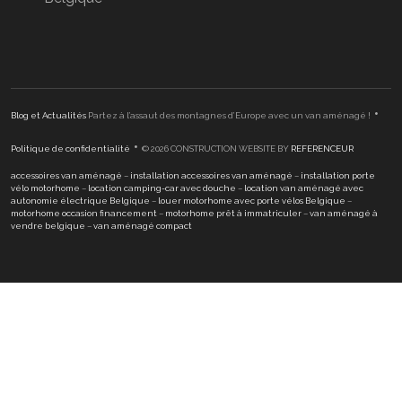
•
Blog et Actualités
Partez à l’assaut des montagnes d’Europe avec un van aménagé !
•
Politique de confidentialité
© 2026 CONSTRUCTION WEBSITE BY
REFERENCEUR
accessoires van aménagé
–
installation accessoires van aménagé
–
installation porte
vélo motorhome
–
location camping-car avec douche
–
location van aménagé avec
autonomie électrique Belgique
–
louer motorhome avec porte vélos Belgique
–
motorhome occasion financement
–
motorhome prêt à immatriculer
–
van aménagé à
vendre belgique
–
van aménagé compact