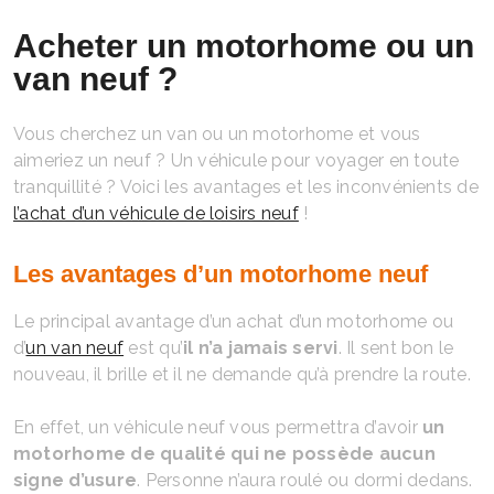
Acheter un motorhome ou un
van neuf ?
Vous cherchez un van ou un motorhome et vous
aimeriez un neuf ? Un véhicule pour voyager en toute
tranquillité ? Voici les avantages et les inconvénients de
l’achat d’un véhicule de loisirs neuf
!
Les avantages d’un motorhome neuf
Le principal avantage d’un achat d’un motorhome ou
d’
un van neuf
est qu’
il n’a jamais servi
. Il sent bon le
nouveau, il brille et il ne demande qu’à prendre la route.
En effet, un véhicule neuf vous permettra d’avoir
un
motorhome de qualité qui ne possède aucun
signe d’usure
. Personne n’aura roulé ou dormi dedans.