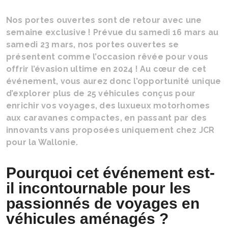
Nos portes ouvertes sont de retour avec une
semaine exclusive ! Prévue du samedi 16 mars au
samedi 23 mars, nos portes ouvertes se
présentent comme l’occasion rêvée pour vous
offrir l’évasion ultime en 2024 ! Au cœur de cet
événement, vous aurez donc l’opportunité unique
d’explorer plus de 25 véhicules conçus pour
enrichir vos voyages, des luxueux motorhomes
aux caravanes compactes, en passant par des
innovants vans proposées uniquement chez JCR
pour la Wallonie.
Pourquoi cet événement est-
il incontournable pour les
passionnés de voyages en
véhicules aménagés ?