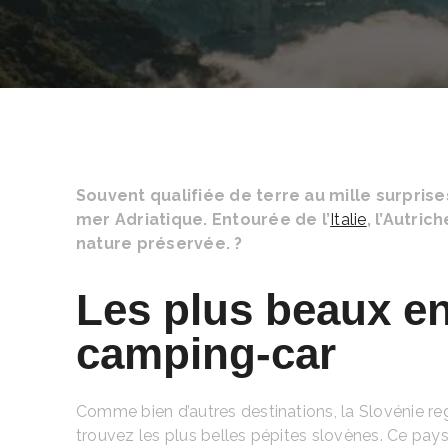
Souvent qualifiée de terre au mille surprise
mer Adriatique. Entourée de l’
Italie
, l’Autri
nature préservée. ?️
Les plus beaux en
camping-car
Comme bien d’autres destinations, la Slovénie reg
trouvez les plus belles pépites slovènes. Ce pays