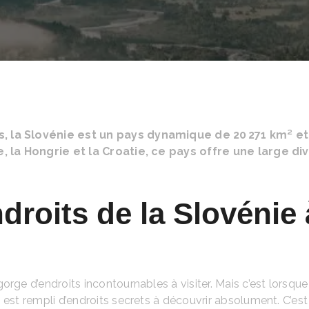
s, la Slovénie est un pays dynamique de 20 271 km² et
che, la Hongrie et la Croatie, ce pays offre une large 
droits de la Slovénie 
orge d’endroits incontournables à visiter. Mais c’est lorsqu
 est rempli d’endroits secrets à découvrir absolument. C’est