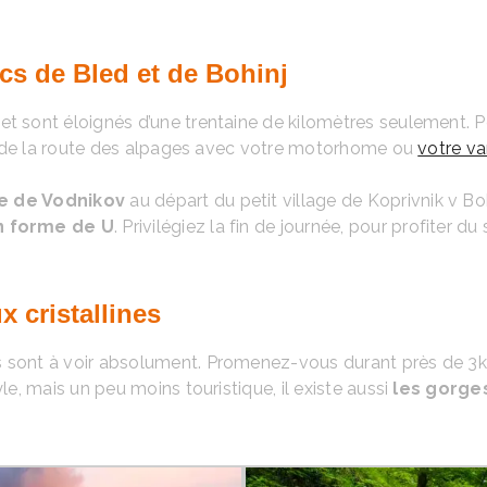
acs de Bled et de Bohinj
t sont éloignés d’une trentaine de kilomètres seulement. Po
ire de la route des alpages avec votre motorhome ou
votre v
e de Vodnikov
au départ du petit village de Koprivnik v 
en forme de U
. Privilégiez la fin de journée, pour profiter d
x cristallines
s sont à voir absolument. Promenez-vous durant près de 3km
le, mais un peu moins touristique, il existe aussi
les gorges