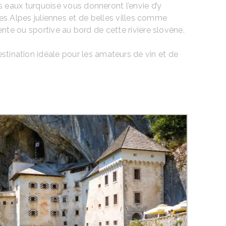
s eaux turquoise vous donneront l’envie d’y
les Alpes juliennes et de belles villes comme
nte ou sportive au bord de cette rivière slovène.
stination idéale pour les amateurs de vin et de