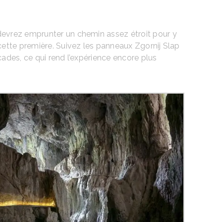
evrez emprunter un chemin assez étroit pour y
ette première. Suivez les panneaux Zgornij Slap
ades, ce qui rend l’expérience encore plus