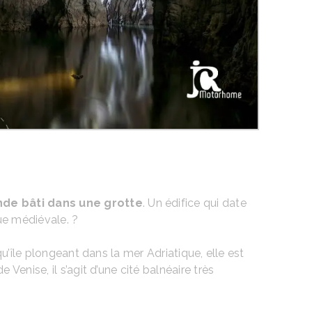
nde bâti dans une grotte
. Un édifice qui date
que médiévale. ?
qu’île plongeant dans la mer Adriatique, elle est
enise, il s’agit d’une cité balnéaire très