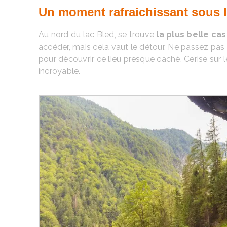
Un moment rafraichissant sous l
Au nord du lac Bled, se trouve
la plus belle ca
accéder, mais cela vaut le détour. Ne passez pas
pour découvrir ce lieu presque caché. Cerise sur
incroyable.