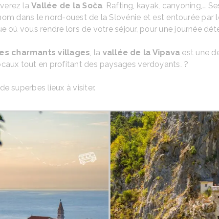
uverez la
Vallée de la Soča
. Rafting, kayak, canyoning,… Se
e nom dans le nord-ouest de la Slovénie et est entourée par 
e où vous rendre lors de votre séjour, pour une journée déte
ses charmants villages
, la
vallée de la Vipava
est une de
ocaux tout en profitant des paysages verdoyants. ?
e superbes lieux à visiter.