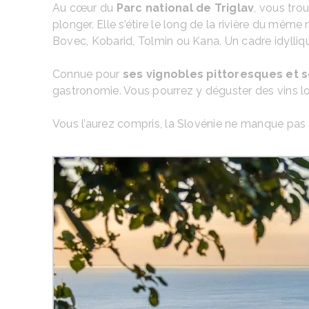
Au cœur du
Parc national de Triglav
, vous tro
plonger. Elle s’étire le long de la rivière du mêm
Bovec, Kobarid, Tolmin ou Kana. Un cadre idylliqu
Connue pour
ses vignobles pittoresques et 
gastronomie. Vous pourrez y déguster des vins l
Vous l’aurez compris, la Slovénie ne manque pas d