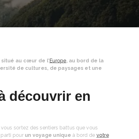
 situé au cœur de l’
Europe
, au bord de la
diversité de cultures, de paysages et une
à découvrir en
e vous sortez des sentiers battus que vous
 parti pour
un voyage unique
à bord de
votre