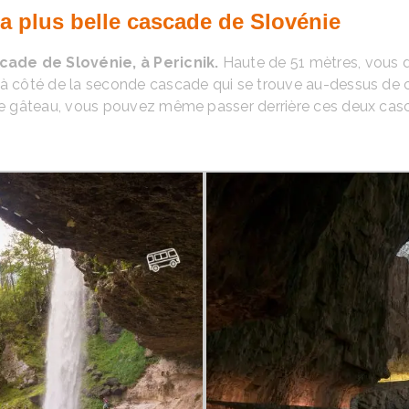
a plus belle cascade de Slovénie
scade de Slovénie, à Pericnik.
Haute de 51 mètres, vous d
 à côté de la seconde cascade qui se trouve au-dessus de c
 le gâteau, vous pouvez même passer derrière ces deux casc