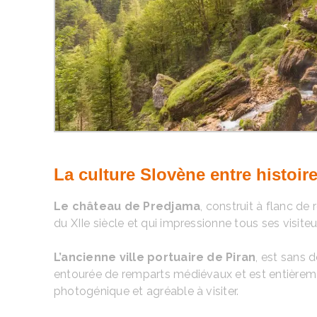
La culture Slovène entre histoire
Le château de Predjama
, construit à flanc de
du XIIe siècle et qui impressionne tous ses visite
L’ancienne ville portuaire de Piran
, est sans 
entourée de remparts médiévaux et est entièrement
photogénique et agréable à visiter.