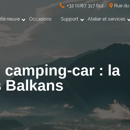
+32 (0)87 317 612
Rue du 
nte neuve
Occasions
Support
Atelier et services
 camping-car : la
s Balkans