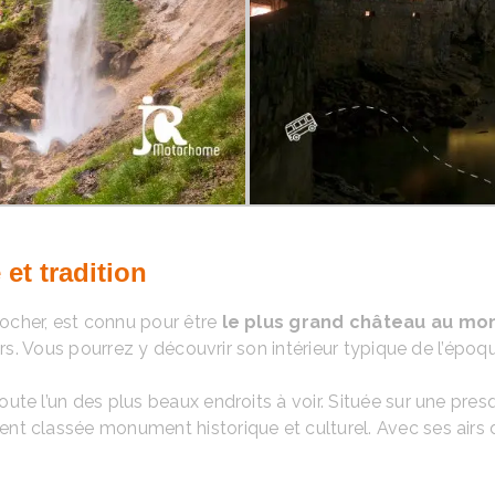
 et tradition
 rocher, est connu pour être
le plus grand château au mo
urs. Vous pourrez y découvrir son intérieur typique de l’épo
doute l’un des plus beaux endroits à voir. Située sur une pres
 classée monument historique et culturel. Avec ses airs de V