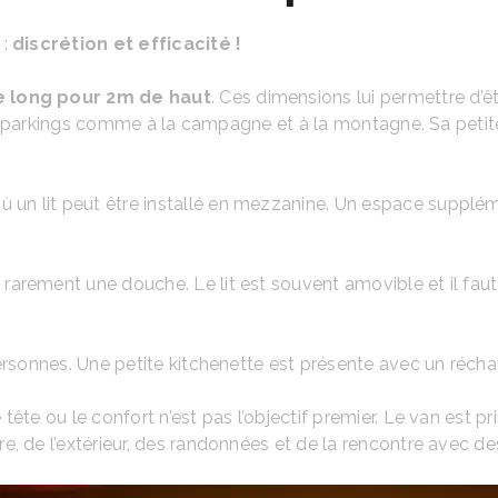
 :
discrétion et efficacité !
 long pour 2m de haut
. Ces dimensions lui permettre d’ê
s les parkings comme à la campagne et à la montagne. Sa petit
ù un lit peut être installé en mezzanine. Un espace supplé
rement une douche. Le lit est souvent amovible et il faut se
rsonnes. Une petite kitchenette est présente avec un réchaud
 tête ou le confort n’est pas l’objectif premier. Le van es
e, de l’extérieur, des randonnées et de la rencontre avec d