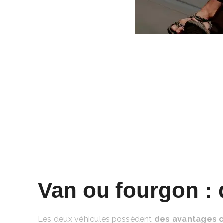
Van ou fourgon : 
Les deux véhicules possèdent
des avantages 