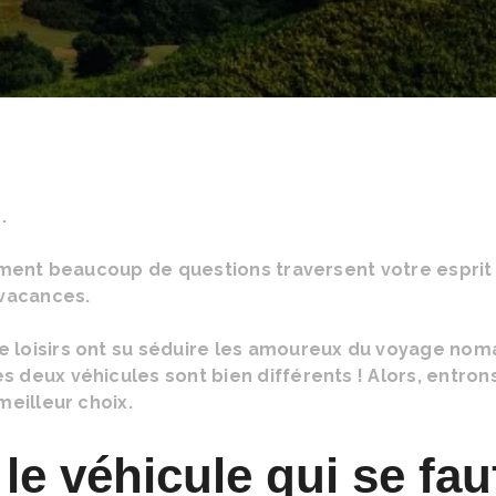
e.
moment beaucoup de questions traversent votre esprit 
s vacances.
e loisirs ont su séduire les amoureux du voyage nom
 deux véhicules sont bien différents ! Alors, entron
meilleur choix.
e véhicule qui se fauf