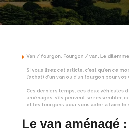
Van / fourgon. Fourgon / van. Le dilemm
Si vous lisez cet article, c’est qu’en ce 
l’achat) d’un van ou d’un fourgon pour vo
Ces derniers temps, ces deux véhicules d
aménagés, s’ils peuvent se ressembler, ces
et les fourgons pour vous aider à faire le 
Le van aménagé : l