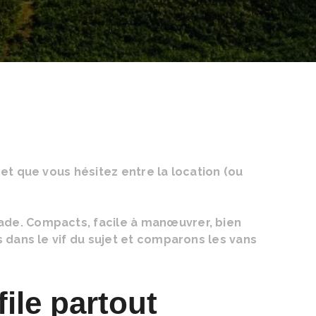
et que vous hésitez entre la location (ou
ade. Compacts, facile à manœuvrer, bien
s dans le vif du sujet et comparons les vans
ile partout