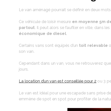
Le van aménagé pourrait se définir en deux mots
Ce véhicule de loisir mesure
en moyenne 5m de
partout
. Il peut alors se faufiler en ville, dan
économique de diesel
.
Certains vans sont équipés d’un
toit relevable
o
son van.
Cependant dans un van, vous ne retrouverez que ra
jours.
La location d’un van est conseillée pour 2
ou 3 pe
Le van est idéal pour une escapade sans prise de
emmène de spot en spot pour profiter de la natur