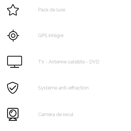
Pack de luxe
GPS intégré
TV - Antenne satellite - DVD
Système anti-effraction
Caméra de recul