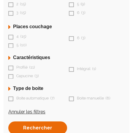
2
(15)
5
(9)
3
(15)
6
(3)
Places couchage
4
(15)
6
(3)
5
(10)
Caractéristiques
Profilé
(11)
Intégral
(1)
Capucine
(3)
Type de boite
Boite automatique
(7)
Boite manuelle
(8)
Annuler les filtres