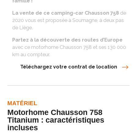
famille !
La vente de ce camping-car Chausson 758
de
2020 vous est proposée à Soumagne, à deux pas
de Liège.
Partez à la découverte des routes d’Europe
avec ce motorhome Chausson 758 et ses 130 000
km au compteur.
Téléchargez votre contrat de location
MATÉRIEL
Motorhome Chausson 758
Titanium : caractéristiques
incluses