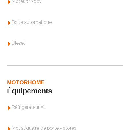
Moteur: 170cv
Boite automatique
Diesel
MOTORHOME
Équipements
Réfrigérateur XL
Moustiquaire de porte - stores