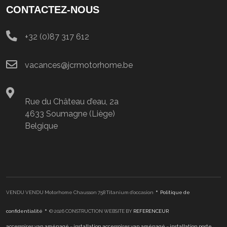
CONTACTEZ-NOUS
+32 (0)87 317 612
vacances@jcrmotorhome.be
Rue du Château d’eau, 2a
4633 Soumagne (Liège)
Belgique
•
VENDU VENDU Motorhome Chausson 758 Titanium d’occasion
Politique de
•
confidentialité
© 2026 CONSTRUCTION WEBSITE BY
REFERENCEUR
accessoires van aménagé
–
installation accessoires van aménagé
–
installation porte