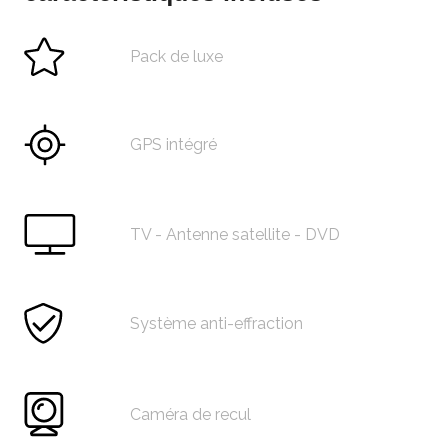
Pack de luxe
GPS intégré
TV - Antenne satellite - DVD
Système anti-effraction
Caméra de recul