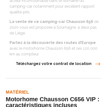
acteur incontournable dans le domaine du
camping-car, notamment pour excellent rapport
qualité-prix.
La vente de ce camping-car Chausson 656
de
2020 vous est proposée à Soumagne, à deux pas
de Liège.
Partez à la découverte des routes d’Europe
avec le motorhome Chausson 656 et ses 120 000
km au compteur.
Téléchargez votre contrat de location
MATÉRIEL
Motorhome Chausson C656 VIP :
caractéristiques incluses