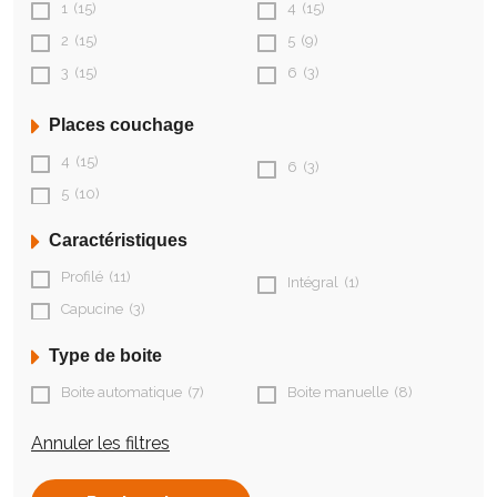
1
(15)
4
(15)
2
(15)
5
(9)
3
(15)
6
(3)
Places couchage
4
(15)
6
(3)
5
(10)
Caractéristiques
Profilé
(11)
Intégral
(1)
Capucine
(3)
Type de boite
Boite automatique
(7)
Boite manuelle
(8)
Annuler les filtres