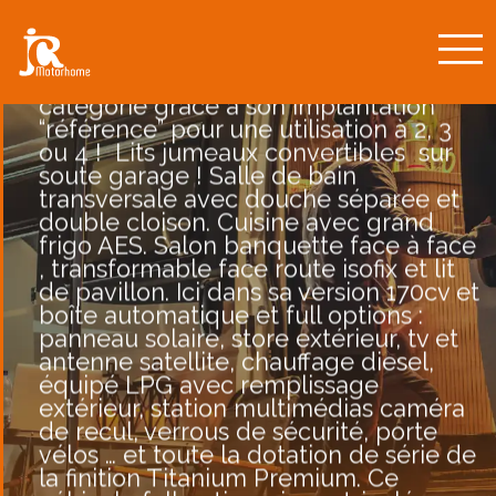
Premium 777
Nous vous proposons, en occasion
récente, ce Best-Seller toute
catégorie grâce à son implantation
“référence” pour une utilisation à 2, 3
ou 4 ! Lits jumeaux convertibles sur
soute garage ! Salle de bain
transversale avec douche séparée et
double cloison. Cuisine avec grand
frigo AES. Salon banquette face à face
, transformable face route isofix et lit
de pavillon. Ici dans sa version 170cv et
boîte automatique et full options :
panneau solaire, store extérieur, tv et
antenne satellite, chauffage diesel,
équipé LPG avec remplissage
extérieur, station multimédias caméra
de recul, verrous de sécurité, porte
vélos … et toute la dotation de série de
la finition Titanium Premium. Ce