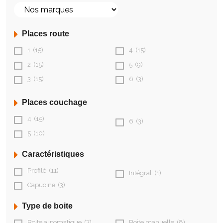
Places route
1
(15)
4
(15)
2
(15)
5
(9)
3
(15)
6
(3)
Places couchage
4
(15)
6
(3)
5
(10)
Caractéristiques
Profilé
(11)
Intégral
(1)
Capucine
(3)
Type de boite
Boite automatique
(7)
Boite manuelle
(8)