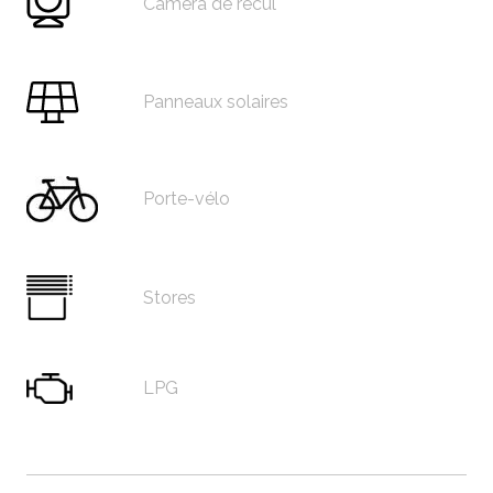
Caméra de recul
Panneaux solaires
Porte-vélo
Stores
LPG