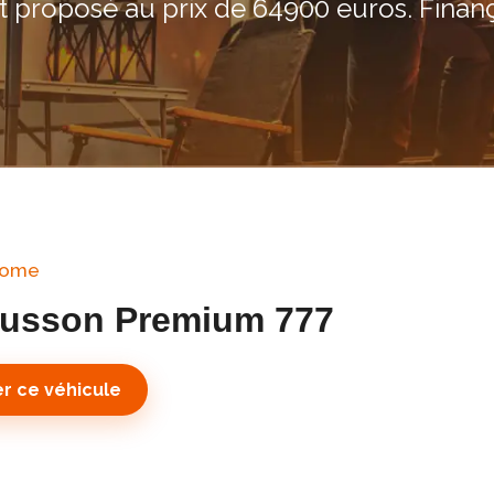
st proposé au prix de 64900 euros. Finan
home
usson Premium 777
r ce véhicule