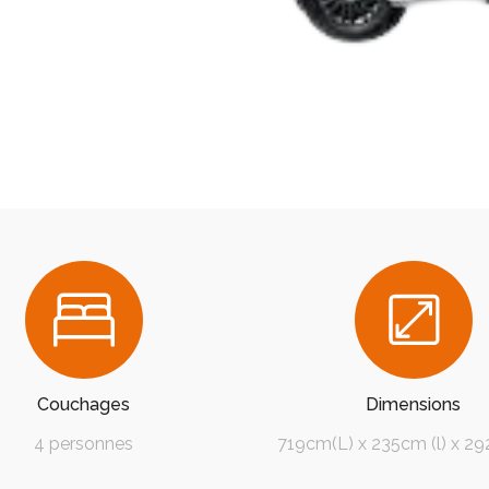
Couchages
Dimensions
4 personnes
719cm(L) x 235cm (l) x 2