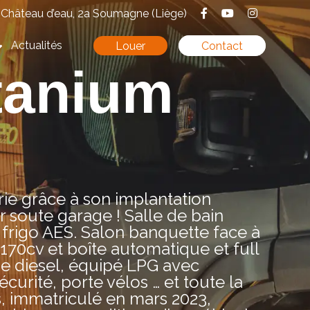
Château d’eau, 2a Soumagne (Liège)
Actualités
Louer
Contact
tanium
ie grâce à son implantation
r soute garage ! Salle de bain
frigo AES. Salon banquette face à
n 170cv et boîte automatique et full
age diesel, équipé LPG avec
curité, porte vélos … et toute la
s, immatriculé en mars 2023,