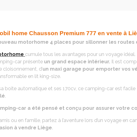
obil home Chausson Premium 777 en vente à Liè
uveau motorhome 4 places pour sillonner les routes d
otorhome
cumule tous les avantages pour un voyage idéal. 
mping-car présente
un grand espace intérieur.
Il est comp
e cloisonnement, d’
un maxi garage pour emporter vos v
nsformable en lit king-size.
a boite automatique et ses 170cv, ce camping-car est facile à
lé
.
mping-car a été pensé et conçu pour assurer votre co
amis ou en famille, partez à l’aventure lors d’un voyage en 
asion à vendre Liège
.