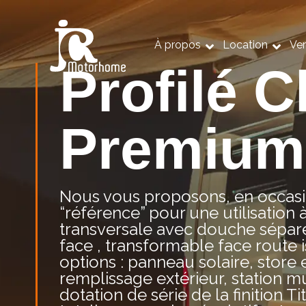
À propos
Location
Ve
Profilé 
Premium
Nous vous proposons, en occasio
“référence” pour une utilisation 
transversale avec douche séparé
face , transformable face route is
options : panneau solaire, store 
remplissage extérieur, station m
dotation de série de la finition 