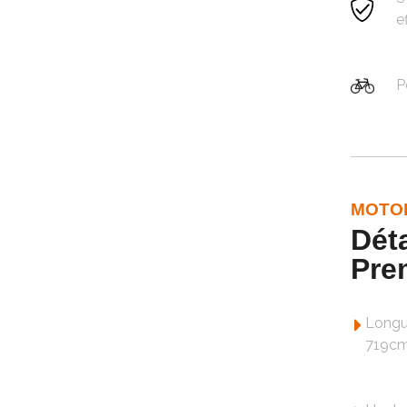
e
P
MOTO
Dét
Pre
Longu
719c