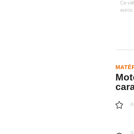
Ce véh
euros.
MATÉR
Mot
cara
P
S