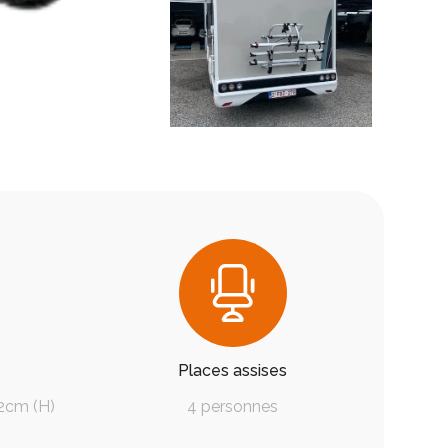
Places assises
92cm (H)
4 personnes