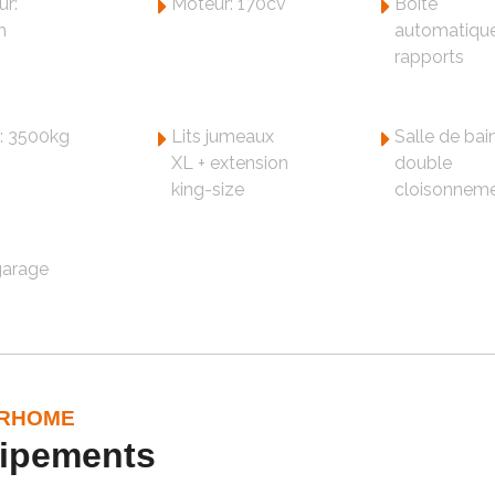
ur:
Moteur: 170cv
Boite
m
automatiqu
rapports
: 3500kg
Lits jumeaux
Salle de bai
XL + extension
double
king-size
cloisonnem
garage
RHOME
ipements