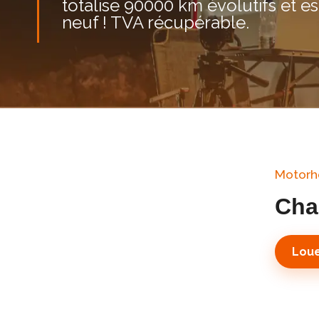
totalise 90000 km évolutifs et e
neuf ! TVA récupérable.
Motor
Cha
Loue