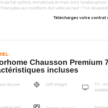
icule full-options, immatriculé en mars 2023, totalise 90000
 Finançable aux conditions d’un véhicule neuf ! TVA récupérab
Téléchargez votre contrat 
IEL
orhome Chausson Premium 7
ctéristiques incluses
TV - A
ack de luxe
GPS intégré
satelli
ystème anti-
Pannea