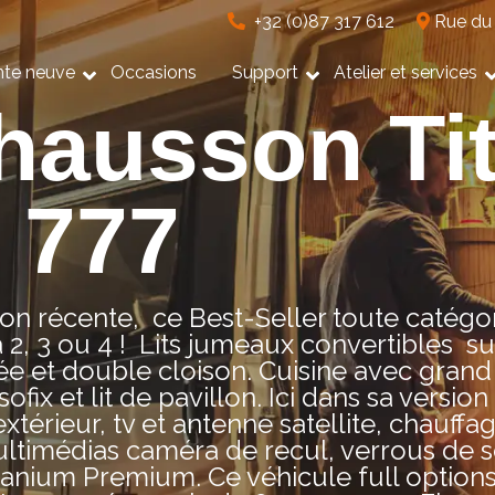
+32 (0)87 317 612
Rue du 
nte neuve
Occasions
Support
Atelier et services
Chausson Ti
 777
n récente, ce Best-Seller toute catégor
à 2, 3 ou 4 ! Lits jumeaux convertibles su
e et double cloison. Cuisine avec grand 
ofix et lit de pavillon. Ici dans sa versio
extérieur, tv et antenne satellite, chauff
ultimédias caméra de recul, verrous de sé
Titanium Premium. Ce véhicule full option