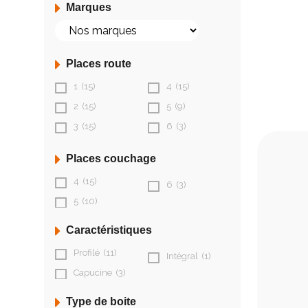
Marques
Places route
1
(15)
4
(15)
2
(15)
5
(9)
3
(15)
6
(3)
Places couchage
4
(15)
6
(3)
5
(10)
Caractéristiques
Profilé
(11)
Intégral
(1)
Capucine
(3)
Type de boite