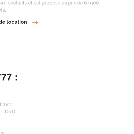
 km évolutifs et est proposé au prix de 64900
le.
de location
77 :
ntenne
te - DVD
ux