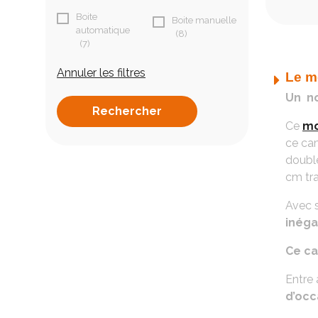
Boite
Boite manuelle
automatique
(8)
(7)
Annuler les filtres
Le m
Un no
Ce
m
ce ca
doubl
cm tra
Avec s
inéga
Ce ca
Entre 
d’occ