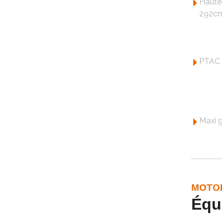
Haute
292c
PTAC 
Maxi 
MOTO
Équ