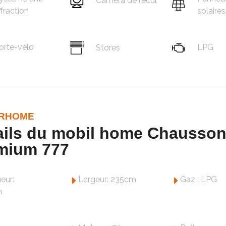
Caméra de recul
ffraction
solaires
orte-vélo
LPG
Stores
RHOME
ails du mobil home Chausso
mium 777
eur:
Largeur: 235cm
Gaz : LPG
m